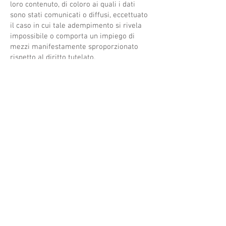
loro contenuto, di coloro ai quali i dati
sono stati comunicati o diffusi, eccettuato
il caso in cui tale adempimento si rivela
impossibile o comporta un impiego di
mezzi manifestamente sproporzionato
rispetto al diritto tutelato.
4. L’interessato ha diritto di opporsi, in
tutto o in parte:
a) per motivi legittimi al trattamento dei
dati personali che lo riguardano, ancorché
pertinenti allo scopo della raccolta;
b) al trattamento di dati personali che lo
riguardano a fini di invio di materiale
pubblicitario o di vendita diretta o per il
compimento di ricerche di mercato o di
comunicazione commerciali.
AREA CLIENTI